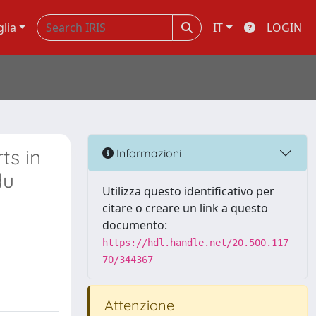
glia
IT
LOGIN
ts in
Informazioni
du
Utilizza questo identificativo per
citare o creare un link a questo
documento:
https://hdl.handle.net/20.500.117
70/344367
Attenzione