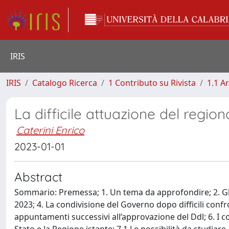
IRIS
IRIS
Catalogo Ricerca
1 Contributo su Rivista
1.1 Ar
La difficile attuazione del regio
Caterini Enrico
2023-01-01
Abstract
Sommario: Premessa; 1. Un tema da approfondire; 2. Gli a
2023; 4. La condivisione del Governo dopo difficili confron
appuntamenti successivi all’approvazione del Ddl; 6. I c