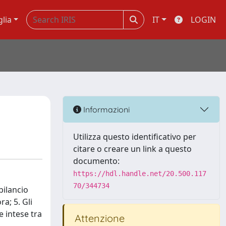
glia
IT
LOGIN
Informazioni
Utilizza questo identificativo per
citare o creare un link a questo
documento:
https://hdl.handle.net/20.500.117
70/344734
bilancio
ra; 5. Gli
e intese tra
Attenzione