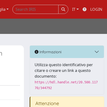
glia
IT
LOGIN
n
Informazioni
Utilizza questo identificativo per
citare o creare un link a questo
documento:
https://hdl.handle.net/20.500.117
70/344792
Attenzione