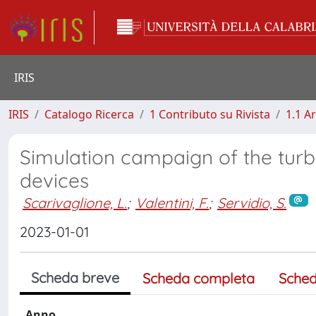
IRIS
IRIS
Catalogo Ricerca
1 Contributo su Rivista
1.1 Ar
Simulation campaign of the turbu
devices
Scarivaglione, L.
;
Valentini, F.
;
Servidio, S.
2023-01-01
Scheda breve
Scheda completa
Sched
Anno