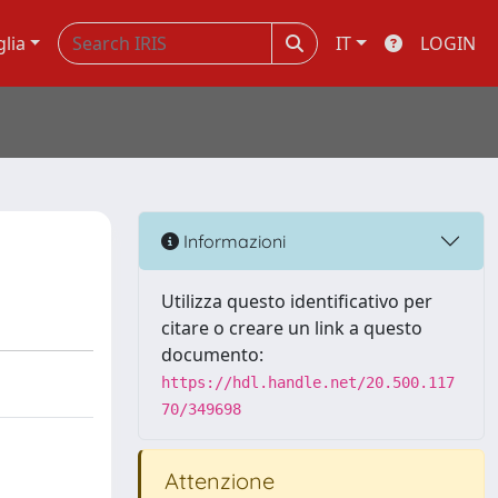
glia
IT
LOGIN
Informazioni
Utilizza questo identificativo per
citare o creare un link a questo
documento:
https://hdl.handle.net/20.500.117
70/349698
Attenzione