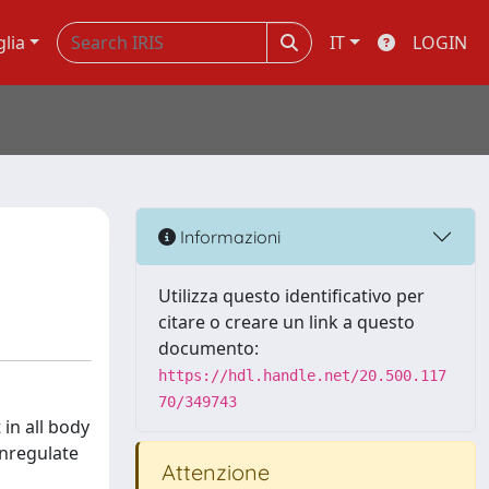
glia
IT
LOGIN
Informazioni
Utilizza questo identificativo per
citare o creare un link a questo
documento:
https://hdl.handle.net/20.500.117
70/349743
in all body
wnregulate
Attenzione