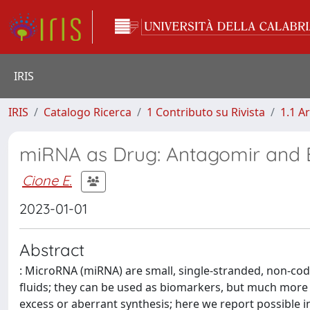
IRIS
IRIS
Catalogo Ricerca
1 Contributo su Rivista
1.1 Ar
miRNA as Drug: Antagomir and
Cione E.
2023-01-01
Abstract
: MicroRNA (miRNA) are small, single-stranded, non-cod
fluids; they can be used as biomarkers, but much more 
excess or aberrant synthesis; here we report possible ins