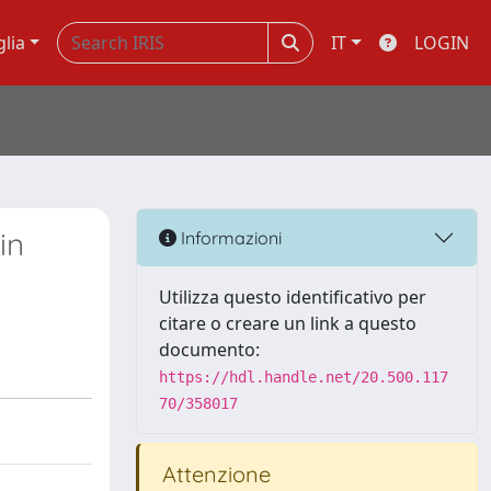
glia
IT
LOGIN
in
Informazioni
Utilizza questo identificativo per
citare o creare un link a questo
documento:
https://hdl.handle.net/20.500.117
70/358017
Attenzione