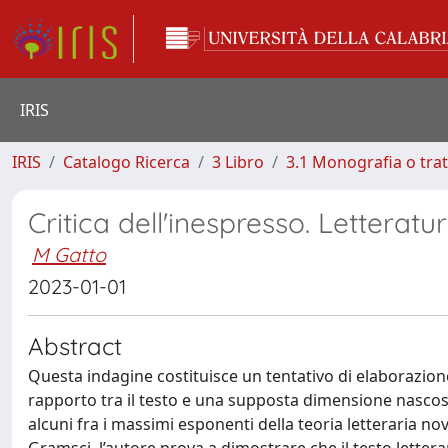
IRIS
IRIS
Catalogo Ricerca
3 Libro
3.1 Monografia o trat
Critica dell'inespresso. Letteratu
M Gatto
2023-01-01
Abstract
Questa indagine costituisce un tentativo di elaborazione
rapporto tra il testo e una supposta dimensione nascos
alcuni fra i massimi esponenti della teoria letteraria 