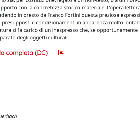
rio sia, per costituzione, legato a un non-testo, o a un non-
rapporto con la concretezza storico-materiale. L’opera lettera
endo in presto da Franco Fortini questa preziosa espressi
ano presupposti e condizionamenti in apparenza molto lontani
teratura si fa carico di un inespresso che, se opportunamente
arato degli oggetti culturali.
a completa (DC)
Auerbach