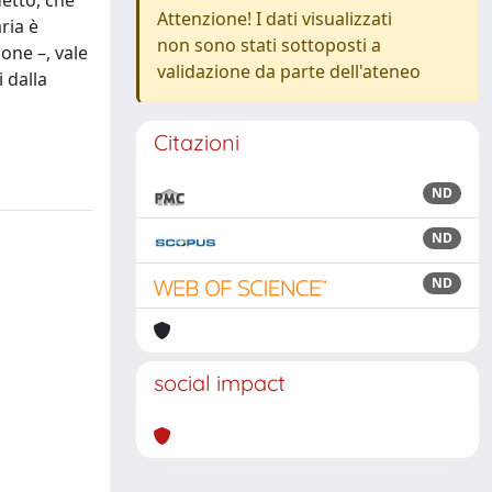
detto, che
Attenzione! I dati visualizzati
ria è
non sono stati sottoposti a
one –, vale
validazione da parte dell'ateneo
 dalla
Citazioni
ND
ND
ND
social impact