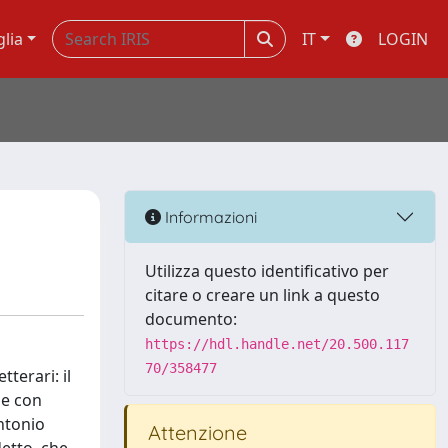
glia
IT
LOGIN
Informazioni
Utilizza questo identificativo per
citare o creare un link a questo
documento:
https://hdl.handle.net/20.500.117
70/358477
terari: il
ne con
ntonio
Attenzione