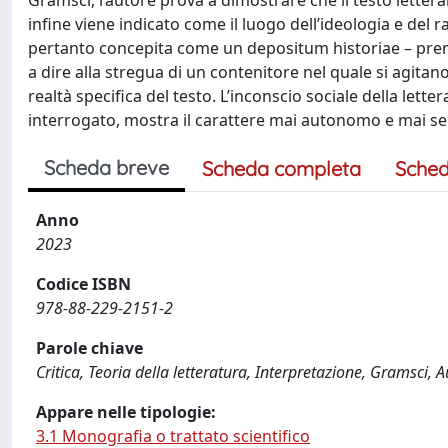
Gramsci, l’autore prova a dimostrare che il testo lettera
infine viene indicato come il luogo dell’ideologia e del 
pertanto concepita come un depositum historiae – prend
a dire alla stregua di un contenitore nel quale si agit
realtà specifica del testo. L’inconscio sociale della let
interrogato, mostra il carattere mai autonomo e mai sep
Scheda breve
Scheda completa
Sched
Anno
2023
Codice ISBN
978-88-229-2151-2
Parole chiave
Critica, Teoria della letteratura, Interpretazione, Gramsci, 
Appare nelle tipologie:
3.1 Monografia o trattato scientifico