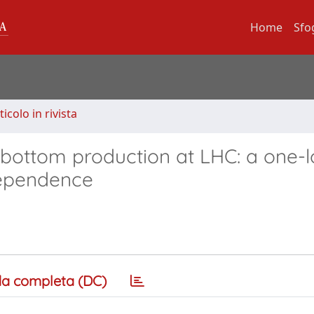
Home
Sfo
ticolo in rivista
sbottom production at LHC: a one-
dependence
a completa (DC)