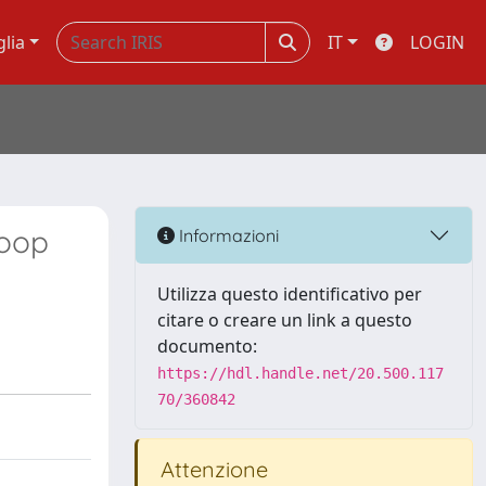
glia
IT
LOGIN
loop
Informazioni
Utilizza questo identificativo per
citare o creare un link a questo
documento:
https://hdl.handle.net/20.500.117
70/360842
Attenzione