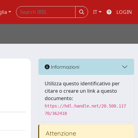
glia
IT
LOGIN
Informazioni
Utilizza questo identificativo per
citare o creare un link a questo
documento:
https://hdl.handle.net/20.500.117
70/362418
Attenzione