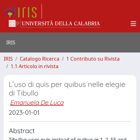
IRIS
IRIS
Catalogo Ricerca
1 Contributo su Rivista
1.1 Articolo in rivista
L’uso di quis per quibus nelle elegie
di Tibullo
Emanuela De Luca
2023-01-01
Abstract
Tibullus uses quis instead of quibus in 1, 2, 55 and