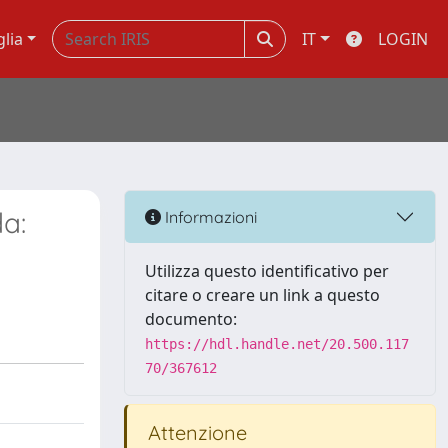
glia
IT
LOGIN
da:
Informazioni
Utilizza questo identificativo per
citare o creare un link a questo
documento:
https://hdl.handle.net/20.500.117
70/367612
Attenzione