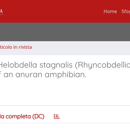
Home
Sfo
ticolo in rivista
 Helobdella stagnalis (Rhyncobdelli
of an anuran amphibian.
a completa (DC)