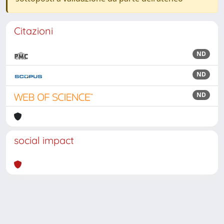
Citazioni
ND
ND
ND
social impact