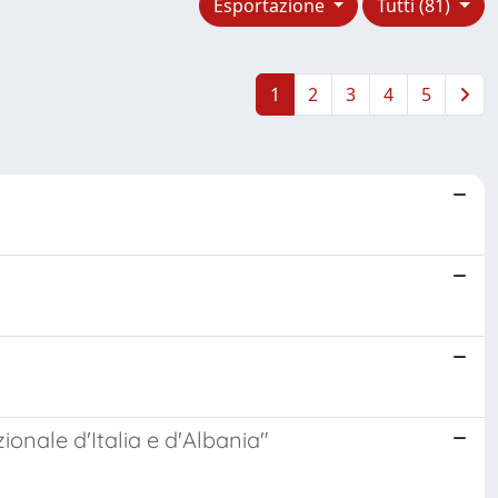
Esportazione
Tutti (81)
1
2
3
4
5
onale d'Italia e d'Albania"