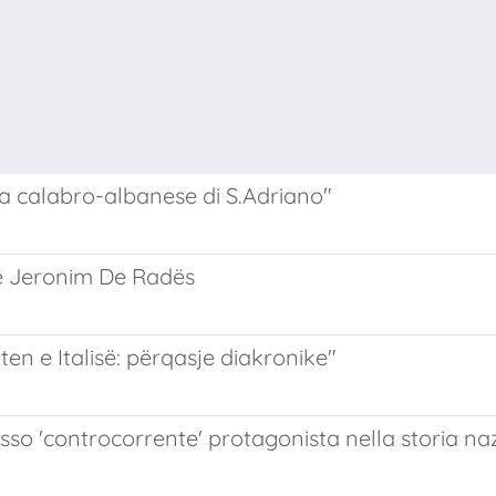
la calabro-albanese di S.Adriano"
të Jeronim De Radës
en e Italisë: përqasje diakronike"
so 'controcorrente' protagonista nella storia nazi