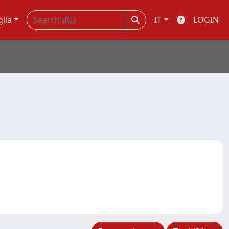
glia
IT
LOGIN