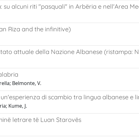
su alcuni riti "pasquali" in Arbëria e nell'Area M
 Riza and the infinitive)
 stato attuale della Nazione Albanese (ristampa: N
alabria
rella; Belmonte, V.
n'esperienza di scambio tra lingua albanese e li
ia; Kume, J.
minë letrare të Luan Starovës