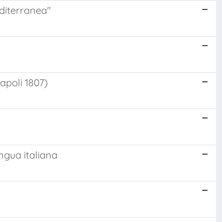
editerranea"
apoli 1807)
ngua italiana