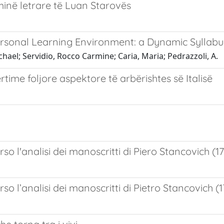
minë letrare të Luan Starovës
Personal Learning Environment: a Dynamic Syll
chael; Servidio, Rocco Carmine; Caria, Maria; Pedrazzoli, A.
ime foljore aspektore të arbërishtes së Italisë
rso l'analisi dei manoscritti di Piero Stancovich (17
rso l’analisi dei manoscritti di Pietro Stancovich (1