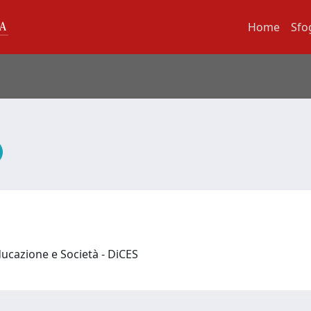
Home
Sfo
ducazione e Società - DiCES