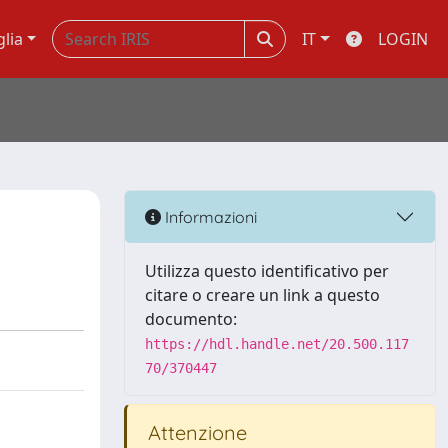
glia
IT
LOGIN
Informazioni
Utilizza questo identificativo per
citare o creare un link a questo
documento:
https://hdl.handle.net/20.500.117
70/370447
Attenzione