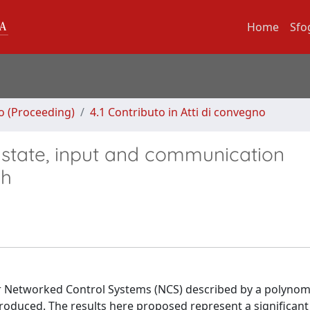
Home
Sfo
no (Proceeding)
4.1 Contributo in Atti di convegno
 state, input and communication
ch
ar Networked Control Systems (NCS) described by a polynomi
ntroduced. The results here proposed represent a significan