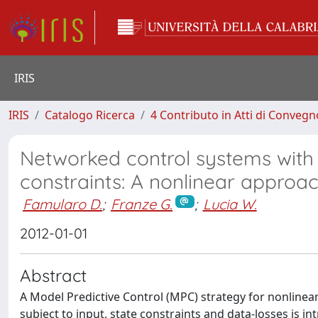
IRIS
IRIS
Catalogo Ricerca
4 Contributo in Atti di Conveg
Networked control systems with
constraints: A nonlinear approa
Famularo D.
;
Franze G.
;
Lucia W.
2012-01-01
Abstract
A Model Predictive Control (MPC) strategy for nonline
subject to input, state constraints and data-losses is i