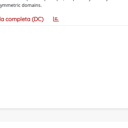
x symmetric domains.
a completa (DC)