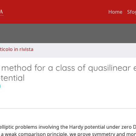
Home
Sfo
ticolo in rivista
thod for a class of quasilinear el
tential
 elliptic problems involving the Hardy potential under zero D
g a weak comparison principle, we prove symmetry and mon