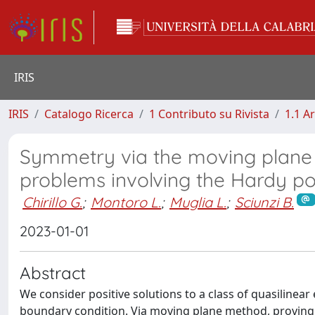
IRIS
IRIS
Catalogo Ricerca
1 Contributo su Rivista
1.1 Ar
Symmetry via the moving plane me
problems involving the Hardy po
Chirillo G.
;
Montoro L.
;
Muglia L.
;
Sciunzi B.
2023-01-01
Abstract
We consider positive solutions to a class of quasilinear
boundary condition. Via moving plane method, provin