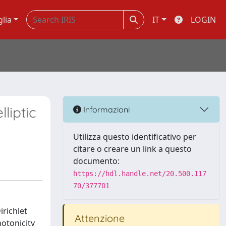
glia
IT
LOGIN
liptic
Informazioni
Utilizza questo identificativo per
citare o creare un link a questo
documento:
https://hdl.handle.net/20.500.117
70/377701
irichlet
Attenzione
otonicity