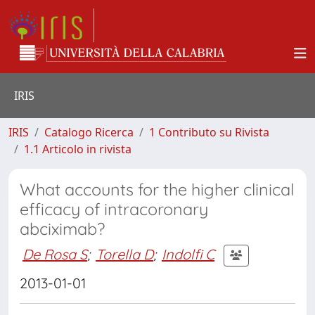
IRIS
IRIS
Catalogo Ricerca
1 Contributo su Rivista
1.1 Articolo in rivista
What accounts for the higher clinical
efficacy of intracoronary
abciximab?
De Rosa S
;
Torella D
;
Indolfi C
2013-01-01