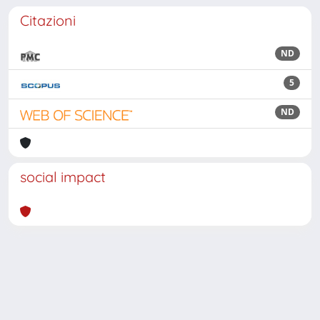
Citazioni
ND
5
ND
social impact
Powered by
IRIS
-
about IRIS
-