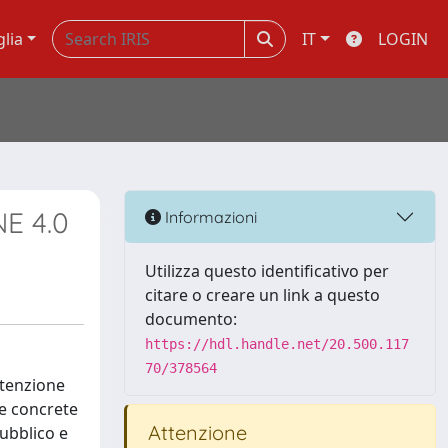
glia
IT
LOGIN
E 4.0
Informazioni
Utilizza questo identificativo per
citare o creare un link a questo
documento:
https://hdl.handle.net/20.500.117
70/378564
ttenzione
le concrete
Attenzione
pubblico e