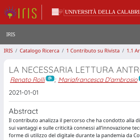
IRIS
IRIS
Catalogo Ricerca
1 Contributo su Rivista
1.1 Ar
LA NECESSARIA LETTURA ANTR
Renato Rolli
;
Mariafrancesca D'ambrosio
2021-01-01
Abstract
Il contributo analizza il percorso che ha condotto alla 
sui vantaggi e sulle criticità connessi all’innovazione tec
forme di utilizzo del digitale durante la pandemia da Cov