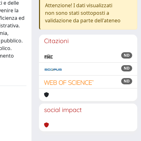
i e delle
Attenzione! I dati visualizzati
enire la
non sono stati sottoposti a
ficienza ed
validazione da parte dell'ateneo
strativa.
mia,
Citazioni
 pubblico.
blico.
amento
ND
ND
ND
social impact