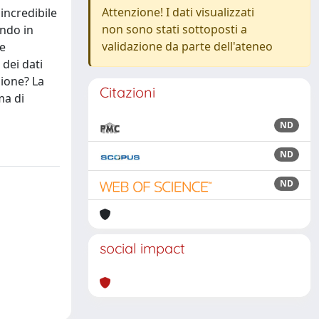
Attenzione! I dati visualizzati
 incredibile
non sono stati sottoposti a
ando in
validazione da parte dell'ateneo
le
 dei dati
sione? La
Citazioni
ma di
ND
ND
ND
social impact