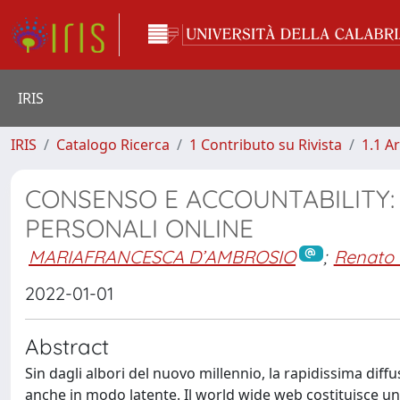
IRIS
IRIS
Catalogo Ricerca
1 Contributo su Rivista
1.1 Ar
CONSENSO E ACCOUNTABILITY: 
PERSONALI ONLINE
MARIAFRANCESCA D’AMBROSIO
;
Renato R
2022-01-01
Abstract
Sin dagli albori del nuovo millennio, la rapidissima diff
anche in modo latente. Il world wide web costituisce un