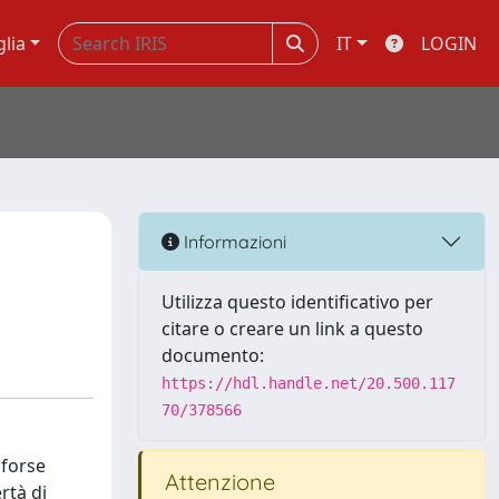
glia
IT
LOGIN
Informazioni
Utilizza questo identificativo per
citare o creare un link a questo
documento:
https://hdl.handle.net/20.500.117
70/378566
 forse
Attenzione
rtà di