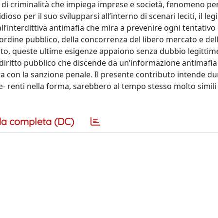
 di criminalità che impiega imprese e società, fenomeno pe
oso per il suo svilupparsi all’interno di scenari leciti, il leg
all’interdittiva antimafia che mira a prevenire ogni tentativo 
’ordine pubblico, della concorrenza del libero mercato e del
lato, queste ultime esigenze appaiono senza dubbio legittim
i diritto pubblico che discende da un’informazione antimafia 
uesta con la sanzione penale. Il presente contributo intende 
e- renti nella forma, sarebbero al tempo stesso molto simili
a completa (DC)