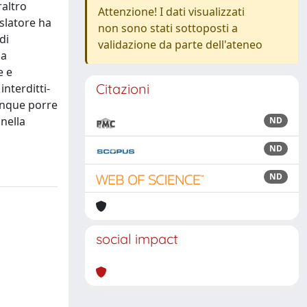
raltro
Attenzione! I dati visualizzati
islatore ha
non sono stati sottoposti a
di
validazione da parte dell'ateneo
la
e e
Citazioni
interditti-
dunque porre
 nella
ND
ND
ND
social impact