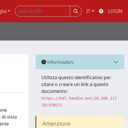
glia
IT
LOGIN
Informazioni
Utilizza questo identificativo per
citare o creare un link a questo
documento:
https://hdl.handle.net/20.500.117
70/378571
ione
di vista
Attenzione
pante