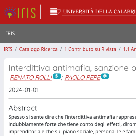
IRIS
IRIS
Catalogo Ricerca
1 Contributo su Rivista
1.1 Ar
Interdittiva antimafia, sanzione 
RENATO ROLLI
;
PAOLO PEPE
2024-01-01
Abstract
Spesso si sente dire che l’interdittiva antimafia rappres
indubbiamente forte che tiene conto degli effetti, dirom
imprenditoriale che sul piano sociale, persona- le e fami