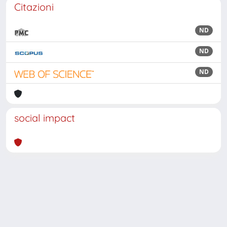
Citazioni
ND
ND
ND
social impact
Powered by
IRIS
-
about IRIS
-