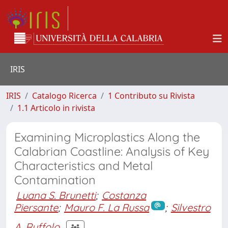
IRIS
IRIS
Catalogo Ricerca
1 Contributo su Rivista
1.1 Articolo in rivista
Examining Microplastics Along the
Calabrian Coastline: Analysis of Key
Characteristics and Metal
Contamination
Luana S. Brunetti
;
Costanza
Piersante
;
Mauro F. La Russa
;
Silvestro
A. Ruffolo