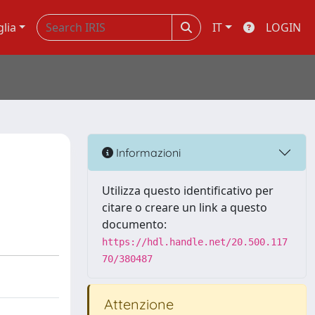
glia
IT
LOGIN
Informazioni
Utilizza questo identificativo per
citare o creare un link a questo
documento:
https://hdl.handle.net/20.500.117
70/380487
Attenzione