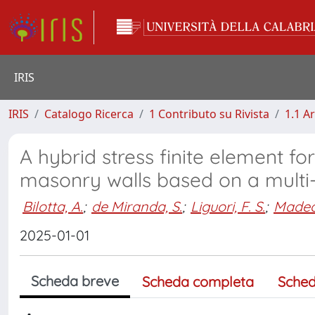
IRIS
IRIS
Catalogo Ricerca
1 Contributo su Rivista
1.1 Ar
A hybrid stress finite element for
masonry walls based on a multi-
Bilotta, A.
;
de Miranda, S.
;
Liguori, F. S.
;
Madeo
2025-01-01
Scheda breve
Scheda completa
Sched