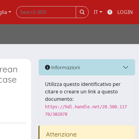
glia
IT
LOGIN
arean
Informazioni
case
Utilizza questo identificativo per
citare o creare un link a questo
documento:
https://hdl.handle.net/20.500.117
70/382078
Attenzione