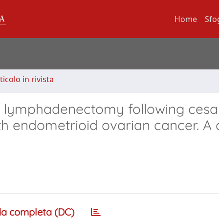
Home
Sfo
ticolo in rivista
tic lymphadenectomy following ces
th endometrioid ovarian cancer. A 
a completa (DC)