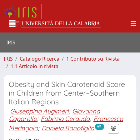
IRIS
IRIS
Catalogo Ricerca
1 Contributo su Rivista
1.1 Articolo in rivista
Obesity and Skin Carotenoid Score
in Children from Center–Southern
Italian Regions
Giuseppina Augimeri
;
Giovanna
Caparello
;
Fabrizio Ceraudo
;
Francesca
Meringolo
;
Daniela Bonofiglio