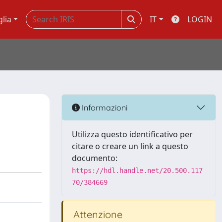
glia
IT
LOGIN
Informazioni
Utilizza questo identificativo per
citare o creare un link a questo
documento:
https://hdl.handle.net/20.500.117
70/384669
Attenzione