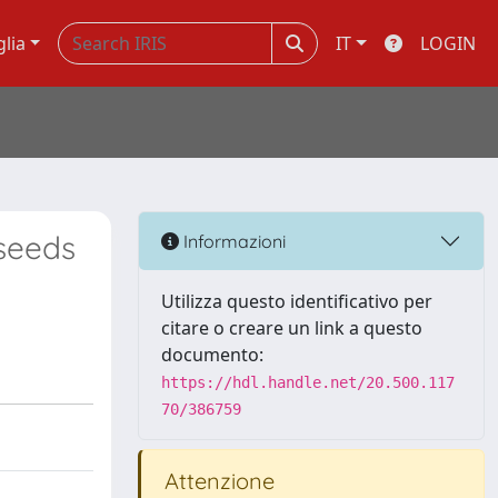
glia
IT
LOGIN
 seeds
Informazioni
Utilizza questo identificativo per
citare o creare un link a questo
documento:
https://hdl.handle.net/20.500.117
70/386759
Attenzione