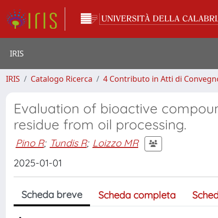
IRIS
IRIS
Catalogo Ricerca
4 Contributo in Atti di Conveg
Evaluation of bioactive compoun
residue from oil processing.
Pino R
;
Tundis R
;
Loizzo MR
2025-01-01
Scheda breve
Scheda completa
Sched