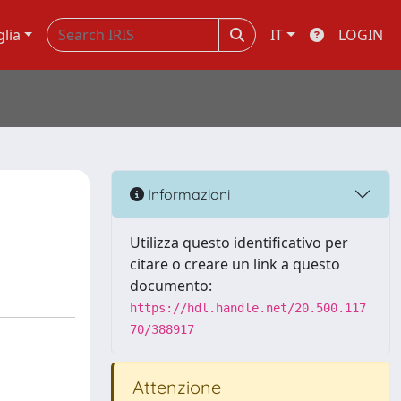
glia
IT
LOGIN
Informazioni
Utilizza questo identificativo per
citare o creare un link a questo
documento:
https://hdl.handle.net/20.500.117
70/388917
Attenzione