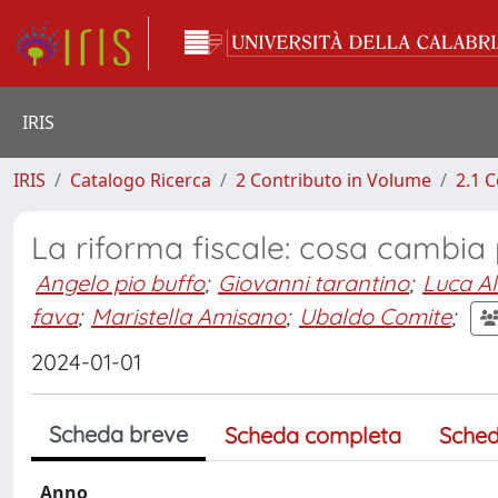
IRIS
IRIS
Catalogo Ricerca
2 Contributo in Volume
2.1 C
La riforma fiscale: cosa cambia 
Angelo pio buffo
;
Giovanni tarantino
;
Luca A
fava
;
Maristella Amisano
;
Ubaldo Comite
;
2024-01-01
Scheda breve
Scheda completa
Sched
Anno