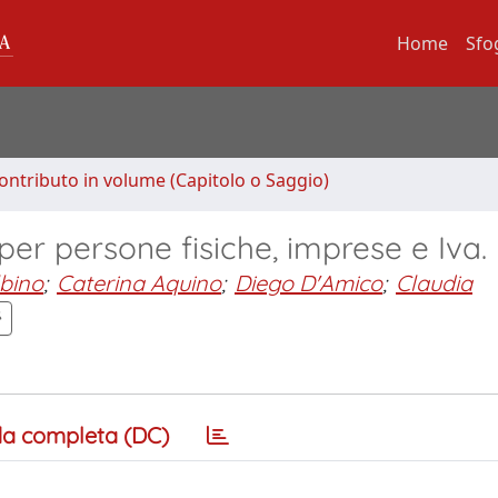
Home
Sfo
ontributo in volume (Capitolo o Saggio)
per persone fisiche, imprese e Iva.
lbino
;
Caterina Aquino
;
Diego D'Amico
;
Claudia
a completa (DC)