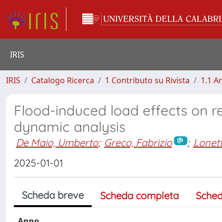
IRIS
IRIS
Catalogo Ricerca
1 Contributo su Rivista
1.1 Ar
Flood-induced load effects on rea
dynamic analysis
De Maio, Umberto
;
Greco, Fabrizio
;
Lonett
2025-01-01
Scheda breve
Scheda completa
Sched
Anno