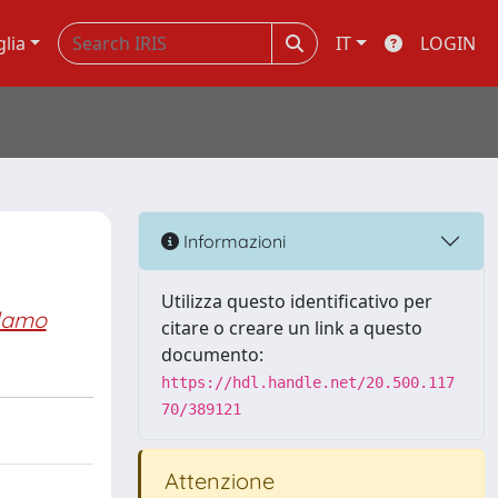
glia
IT
LOGIN
Informazioni
Utilizza questo identificativo per
olamo
citare o creare un link a questo
documento:
https://hdl.handle.net/20.500.117
70/389121
Attenzione