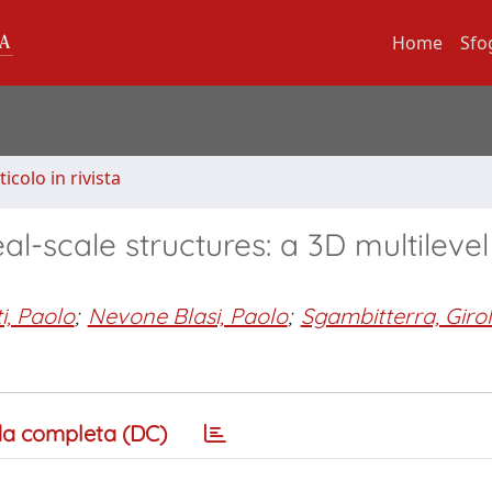
Home
Sfo
ticolo in rivista
l-scale structures: a 3D multilevel
i, Paolo
;
Nevone Blasi, Paolo
;
Sgambitterra, Gir
a completa (DC)