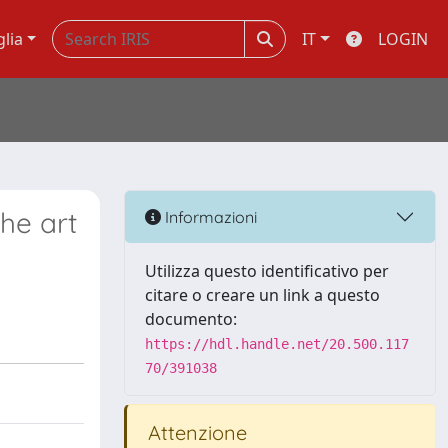
glia
IT
LOGIN
he art
Informazioni
Utilizza questo identificativo per
citare o creare un link a questo
documento:
https://hdl.handle.net/20.500.117
70/391038
Attenzione