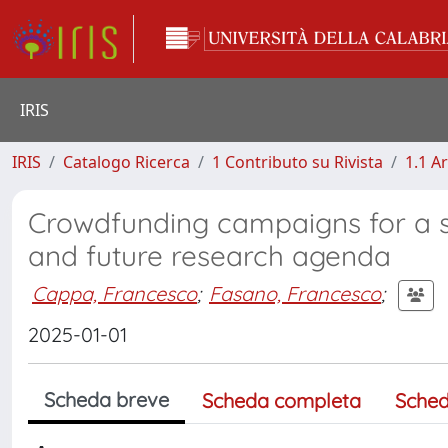
IRIS
IRIS
Catalogo Ricerca
1 Contributo su Rivista
1.1 Ar
Crowdfunding campaigns for a su
and future research agenda
Cappa, Francesco
;
Fasano, Francesco
;
2025-01-01
Scheda breve
Scheda completa
Sched