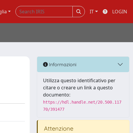
glia
IT
LOGIN
Informazioni
Utilizza questo identificativo per
citare o creare un link a questo
documento:
https://hdl.handle.net/20.500.117
70/391477
Attenzione