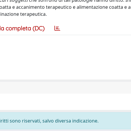
i i soggetti che soffrono di tali patologie hanno diritto. In
 coatta e accanimento terapeutico e alimentazione coatta e a
rminazione terapeutica.
a completa (DC)
ritti sono riservati, salvo diversa indicazione.