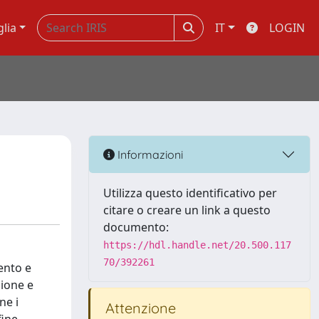
glia
IT
LOGIN
Informazioni
Utilizza questo identificativo per
citare o creare un link a questo
documento:
https://hdl.handle.net/20.500.117
70/392261
ento e
zione e
ne i
Attenzione