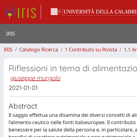
IRIS
IRIS
Catalogo Ricerca
1 Contributo su Rivista
1.1 Ar
Riflessioni in tema di alimentazi
giuseppe murgolo
2021-01-01
Abstract
Il saggio effettua una disamina dei diversi concetti di a
l’alimento-ceutico nelle fonti italoeuropee. Il contribu
benessere per la salute della persona e, in particolare, a