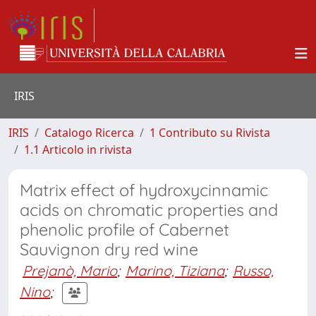
IRIS
IRIS
Catalogo Ricerca
1 Contributo su Rivista
1.1 Articolo in rivista
Matrix effect of hydroxycinnamic
acids on chromatic properties and
phenolic profile of Cabernet
Sauvignon dry red wine
Prejanò, Mario
;
Marino, Tiziana
;
Russo,
Nino
;