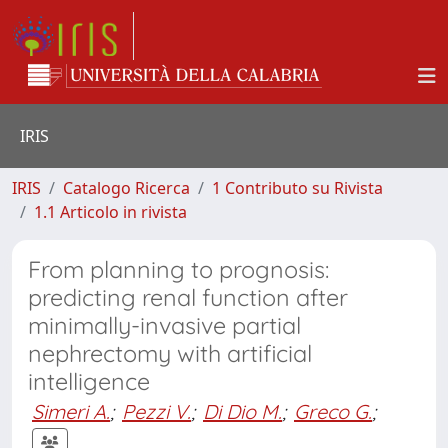
IRIS
IRIS
Catalogo Ricerca
1 Contributo su Rivista
1.1 Articolo in rivista
From planning to prognosis:
predicting renal function after
minimally-invasive partial
nephrectomy with artificial
intelligence
Simeri A.
;
Pezzi V.
;
Di Dio M.
;
Greco G.
;