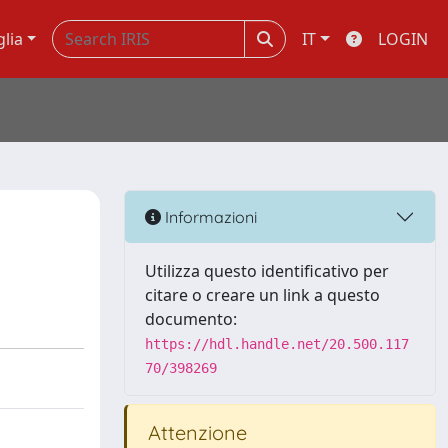
glia
IT
LOGIN
Informazioni
Utilizza questo identificativo per
citare o creare un link a questo
documento:
https://hdl.handle.net/20.500.117
70/398269
Attenzione