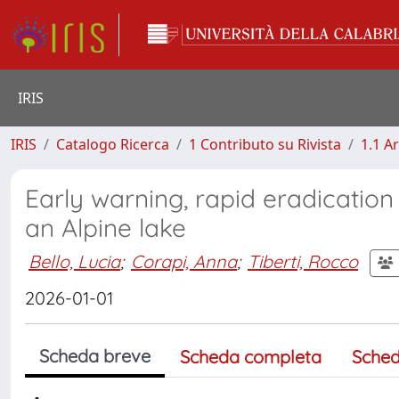
IRIS
IRIS
Catalogo Ricerca
1 Contributo su Rivista
1.1 Ar
Early warning, rapid eradication 
an Alpine lake
Bello, Lucia
;
Corapi, Anna
;
Tiberti, Rocco
2026-01-01
Scheda breve
Scheda completa
Sched