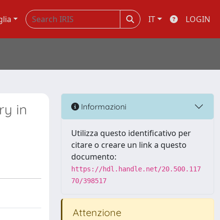
glia
IT
LOGIN
ry in
Informazioni
Utilizza questo identificativo per
citare o creare un link a questo
documento:
https://hdl.handle.net/20.500.117
70/398517
Attenzione