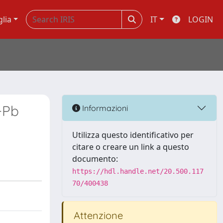
glia
IT
LOGIN
+Pb
Informazioni
Utilizza questo identificativo per
citare o creare un link a questo
documento:
https://hdl.handle.net/20.500.117
70/400438
Attenzione