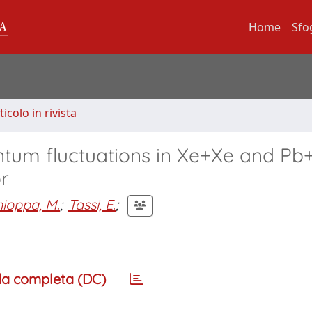
Home
Sfo
ticolo in rivista
tum fluctuations in Xe+Xe and Pb
or
hioppa, M.
;
Tassi, E.
;
a completa (DC)