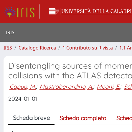
IRIS
IRIS
Catalogo Ricerca
1 Contributo su Rivista
1.1 Ar
Disentangling sources of momen
collisions with the ATLAS detect
Capua, M.
;
Mastroberardino, A.
;
Meoni, E.
;
Sc
2024-01-01
Scheda breve
Scheda completa
Sched