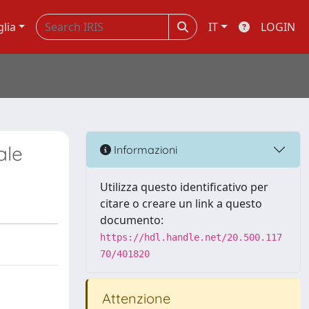
glia
IT
LOGIN
ale
Informazioni
Utilizza questo identificativo per
citare o creare un link a questo
documento:
https://hdl.handle.net/20.500.117
70/401820
Attenzione