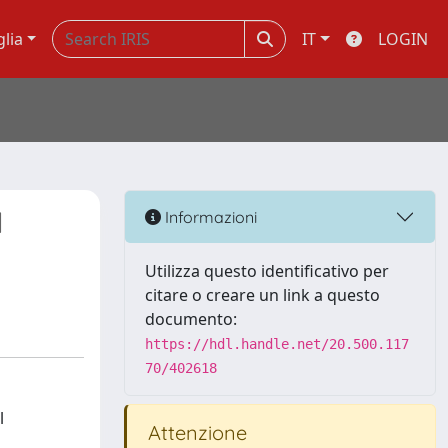
glia
IT
LOGIN
l
Informazioni
Utilizza questo identificativo per
citare o creare un link a questo
documento:
https://hdl.handle.net/20.500.117
70/402618
l
Attenzione