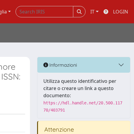
glia
IT
LOGIN
more
Informazioni
 ISSN:
Utilizza questo identificativo per
citare o creare un link a questo
documento:
https://hdl.handle.net/20.500.117
70/403791
Attenzione