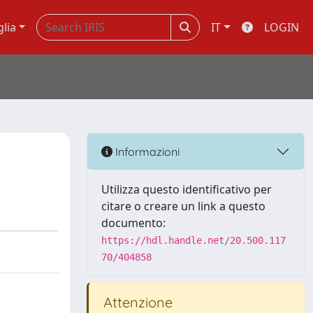
glia
IT
LOGIN
Informazioni
Utilizza questo identificativo per
citare o creare un link a questo
documento:
https://hdl.handle.net/20.500.117
70/404858
Attenzione