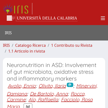
IRIS
IRIS
Catalogo Ricerca
1 Contributo su Rivista
1.1 Articolo in rivista
Neuronutrition in ASD: Involvement
of gut microbiota, oxidative stress
and inflammatory markers
Avolio, Ennio
;
Olivito, Ilaria
;
Minervini,
Damiana
;
De Bartolo, Anna
;
Rocca,
Carmine
;
Alo, Raffaella
;
Facciolo, Rosa
Maria.