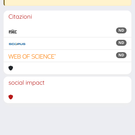
Citazioni
ND
ND
ND
social impact