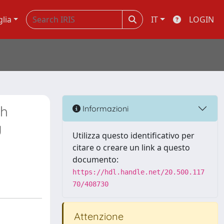
glia
IT
LOGIN
th
Informazioni
g
Utilizza questo identificativo per
citare o creare un link a questo
documento:
https://hdl.handle.net/20.500.117
70/408730
Attenzione