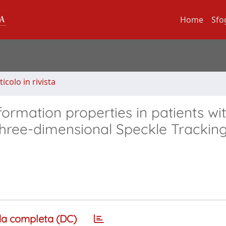
Home
Sfo
ticolo in rivista
ormation properties in patients wi
three-dimensional Speckle Trackin
a completa (DC)