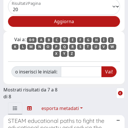
Risultati/Pagina
Vai a:
0-9
A
B
C
D
E
F
G
H
I
J
K
L
M
N
O
P
Q
R
S
T
U
V
W
X
Y
Z
o inserisci le iniziali:
Mostrati risultati da 7 a 8
di 8
esporta metadati
STEAM educational paths to fight the
educational poverty and reduce the