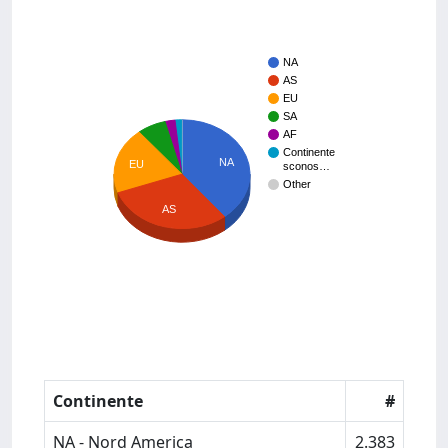
NA
AS
EU
SA
AF
Continente
NA
EU
sconos…
Other
AS
Continente
#
NA - Nord America
2.383