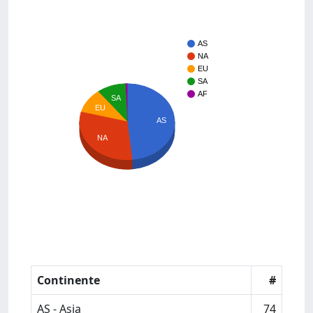
AS
NA
EU
SA
AF
SA
EU
AS
NA
Continente
#
AS - Asia
74