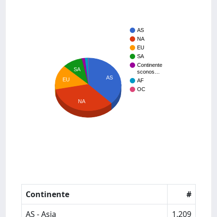
AS
NA
EU
SA
Continente
SA
sconos…
AS
EU
AF
OC
NA
Continente
#
AS - Asia
1.209