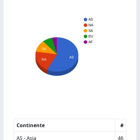
AS
NA
SA
EU
AF
SA
AS
NA
Continente
#
AS - Asia
46